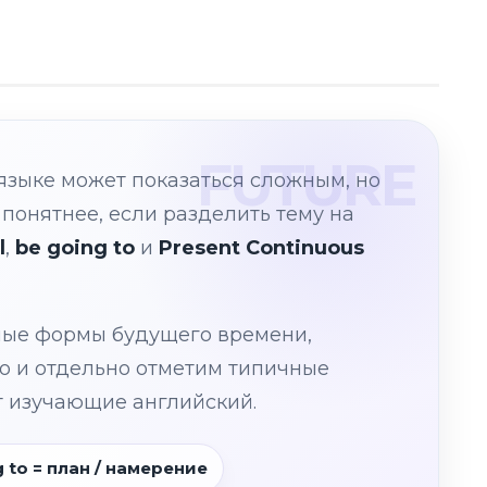
языке может показаться сложным, но
 понятнее, если разделить тему на
l
,
be going to
и
Present Continuous
вные формы будущего времени,
о и отдельно отметим типичные
т изучающие английский.
g to = план / намерение