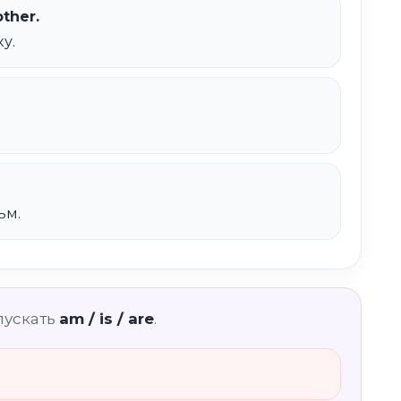
other.
у.
ьм.
пускать
am / is / are
.