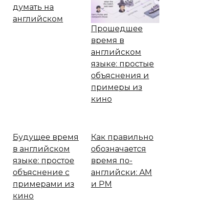
думать на
английском
Прошедшее
время в
английском
языке: простые
объяснения и
примеры из
кино
Будущее время
Как правильно
в английском
обозначается
языке: простое
время по-
объяснение с
английски: AM
примерами из
и PM
кино