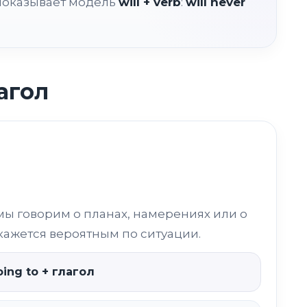
оказывает модель
will + verb
:
will never
лагол
мы говорим о планах, намерениях или о
кажется вероятным по ситуации.
ing to + глагол