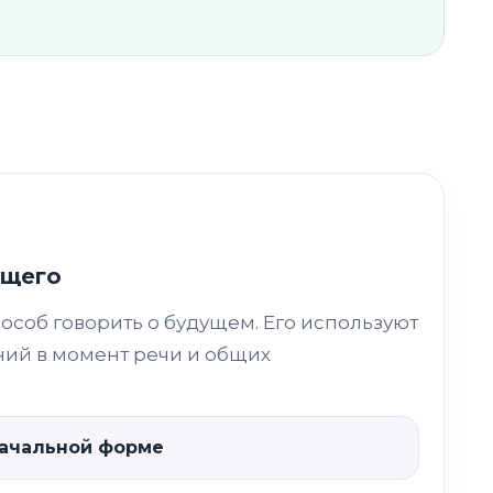
ущего
особ говорить о будущем. Его используют
ний в момент речи и общих
 начальной форме