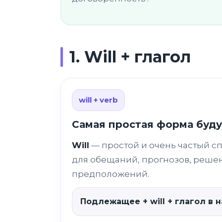
1. Will + глагол
will + verb
Самая простая форма буд
Will
— простой и очень частый сп
для обещаний, прогнозов, реше
предположений.
Подлежащее + will + глагол в