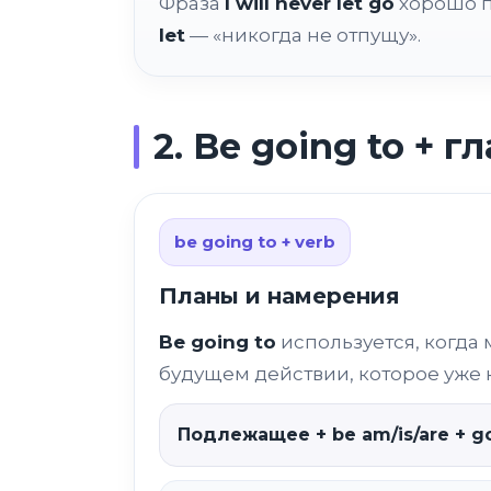
Фраза
I will never let go
хорошо п
let
— «никогда не отпущу».
2. Be going to + г
be going to + verb
Планы и намерения
Be going to
используется, когда 
будущем действии, которое уже 
Подлежащее + be am/is/are + go