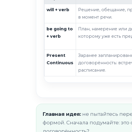
will + verb
Решение, обещание, пр
в момент речи.
be going to
План, намерение или д
+ verb
которому уже есть пре
Present
Заранее запланирован
Continuous
договорённость: встреч
расписание.
Главная идея:
не пытайтесь пере
формой. Сначала подумайте: это
договорённость?