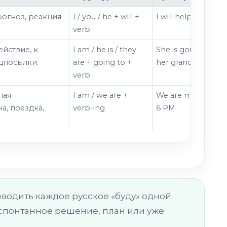
огноз, реакция
I / you / he + will +
I will help you.
verb
ействие, к
I am / he is / they
She is going to visi
дпосылки.
are + going to +
her grandmother.
verb
ная
I am / we are +
We are meeting at
а, поездка,
verb-ing
6 PM.
водить каждое русское «буду» одной
 спонтанное решение, план или уже