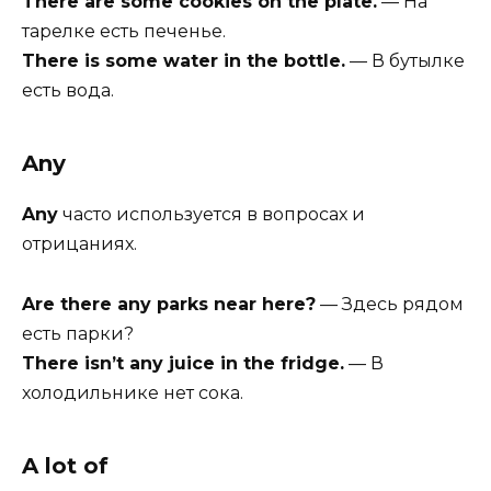
There are some cookies on the plate.
— На
тарелке есть печенье.
There is some water in the bottle.
— В бутылке
есть вода.
Any
Any
часто используется в вопросах и
отрицаниях.
Are there any parks near here?
— Здесь рядом
есть парки?
There isn’t any juice in the fridge.
— В
холодильнике нет сока.
A lot of