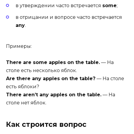
в утверждении часто встречается
some
;
в отрицании и вопросе часто встречается
any
.
Примеры:
There are some apples on the table.
— На
столе есть несколько яблок.
Are there any apples on the table?
— На столе
есть яблоки?
There aren’t any apples on the table.
— На
столе нет яблок.
Как строится вопрос