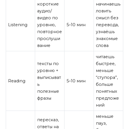
короткие
начинаешь
аудио/
ловить
видео по
смысл без
Listening
уровню,
5–10 мин
перевода,
повторное
узнаёшь
прослуши
знакомые
вание
слова
читаешь
тексты по
быстрее,
уровню +
меньше
выписыват
“ступора”,
Reading
5–10 мин
ь
больше
полезные
понятных
фразы
предложе
ний
меньше
пересказ,
пауз,
ответы на