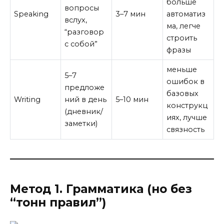
больше
вопросы
Speaking
3–7 мин
автоматиз
вслух,
ма, легче
“разговор
строить
с собой”
фразы
меньше
5–7
ошибок в
предложе
базовых
Writing
ний в день
5–10 мин
конструкц
(дневник/
иях, лучше
заметки)
связность
Метод 1. Грамматика (но без
“тонн правил”)